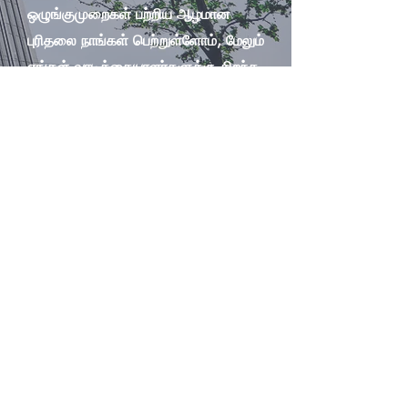
ஒழுங்குமுறைகள் பற்றிய ஆழமான
புரிதலை நாங்கள் பெற்றுள்ளோம், மேலும்
எங்கள் வாடிக்கையாளர்களுக்கு சிறந்த
தீர்வை வழங்க முடியும்.
1000+ நிறுவனங்கள் மற்றும்
தொழில்முனைவோரால்
நம்பப்படுகிறது
PAN இந்தியா முழுவதும்