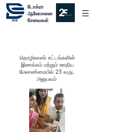
டோக்ரா
ஆலோசனை
சேவைகள்
எங்களை பற்றி
தொழிலாளர் சட்டங்களின்
இணக்கம் மற்றும் ஊதிய
மேலாண்மையில் 25 வருட
அனுபவம்