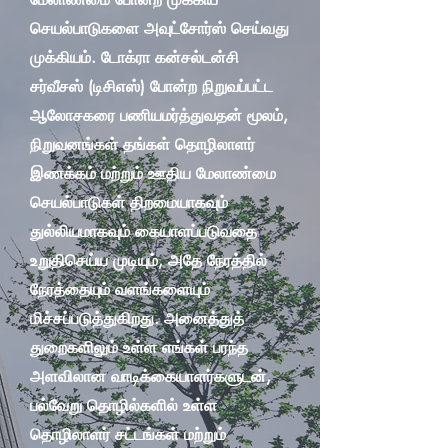
செயல்பாடுகளை அவுட்சோர்ஸ் செய்வது
முக்கியம். டோக்ரா கன்சல்டன்சி
சர்வீசஸ் (டிசிஎஸ்) போன்ற நிறுவப்பட்ட
ஆலோசகரை பணியமர்த்துவதன் மூலம்,
நிறுவனங்கள் தங்கள் தொழிலாளர்
இணக்கம் மற்றும் ஊதிய மேலாண்மை
செயல்பாடுகள் திறமையாகவும்
துல்லியமாகவும் கையாளப்படுவதை
உறுதிசெய்ய முடியும், அதே நேரத்தில்
நேரத்தையும் வளங்களையும்
மிச்சப்படுத்துகிறது. அனைத்துத்
துறைகளிலும் உள்ள எங்கள் பரந்த
அளவிலான வாடிக்கையாளர்களுடன்,
பல்வேறு தொழில்களில் உள்ள
தொழிலாளர் சட்டங்கள் மற்றும்